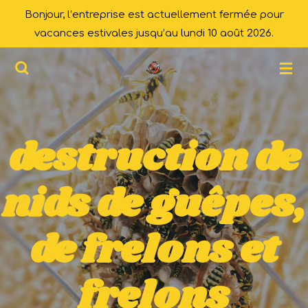
Bonjour, l’entreprise est actuellement fermée pour
Passer
vacances estivales jusqu’au lundi 10 août 2026.
au
contenu
principal
destruction de
nids de guêpes,
de frelons et
frelons