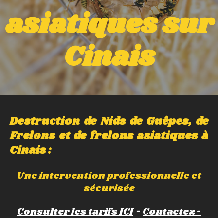
asiatiques sur
Cinais
Destruction de Nids de Guêpes, de
Frelons et de frelons asiatiques à
Cinais :
Une intervention professionnelle et
sécurisée
Consulter les tarifs ICI
-
Contactez-