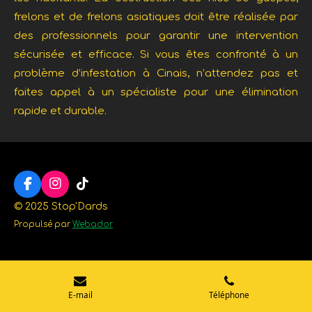
frelons et de frelons asiatiques doit être réalisée par
des professionnels pour garantir une intervention
sécurisée et efficace. Si vous êtes confronté à un
problème d’infestation à Cinais, n’attendez pas et
faites appel à un spécialiste pour une élimination
rapide et durable.
F
I
T
a
n
i
© 2025
Stop'Dards
c
s
k
Propulsé par
Webador
e
t
T
b
a
o
o
g
k
o
r
k
a
m
E-mail
Téléphone