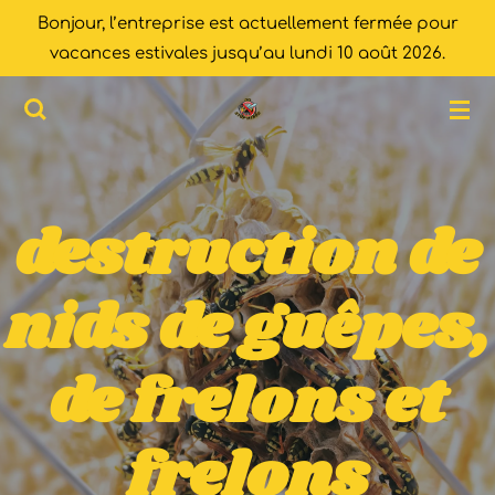
Bonjour, l’entreprise est actuellement fermée pour
Passer
vacances estivales jusqu’au lundi 10 août 2026.
au
contenu
principal
destruction de
nids de guêpes,
de frelons et
frelons