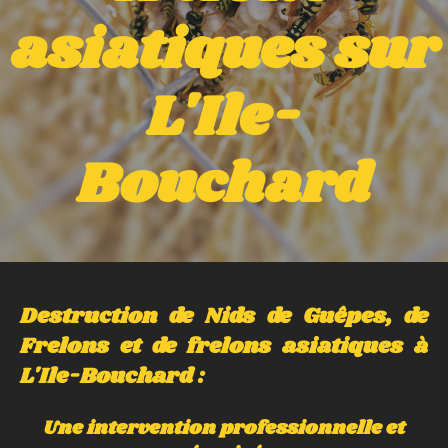
asiatiques sur
L'Ile-
Bouchard
Destruction de Nids de Guêpes, de
Frelons et de frelons asiatiques à
L
'Ile-Bouchard
:
Une intervention professionnelle et