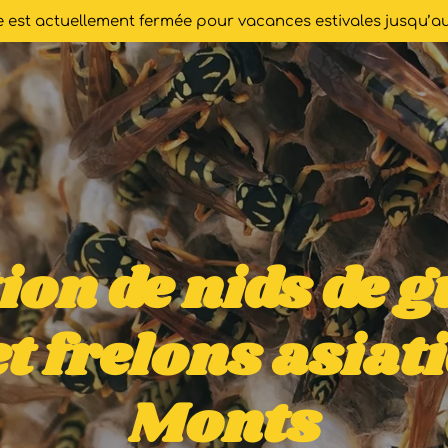
se est actuellement fermée pour vacances estivales jusqu’au
ion de nids de g
et frelons asiat
Monts