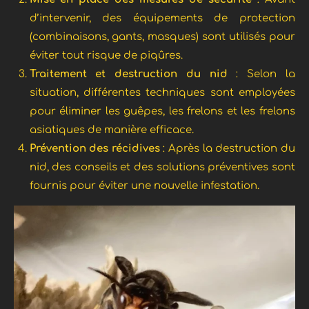
d’intervenir, des équipements de protection
(combinaisons, gants, masques) sont utilisés pour
éviter tout risque de piqûres.
Traitement et destruction du nid
: Selon la
situation, différentes techniques sont employées
pour éliminer les guêpes, les frelons et les frelons
asiatiques de manière efficace.
Prévention des récidives
: Après la destruction du
nid, des conseils et des solutions préventives sont
fournis pour éviter une nouvelle infestation.