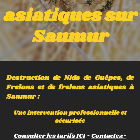
asiatiques sur
Saumur
Destruction de Nids de Guêpes, de
Frelons et de frelons asiatiques à
Saumur :
Une intervention professionnelle et
sécurisée
Consulter les tarifs ICI
-
Contactez-